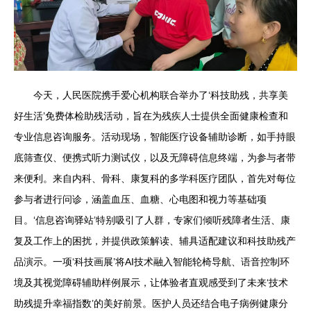
今天，人民医院携手爱心机构联合举办了‘科技助残，共享美
好生活’免费体检助残活动，旨在为残疾人士提供全面健康检查和
专业信息咨询服务。活动现场，智能医疗设备辅助诊断，如手持眼
底筛查仪、便携式听力测试仪，以及无障碍信息终端，为参与者带
来便利。来自内科、骨科、康复科的多学科医疗团队，首先对每位
参与者进行问诊，涵盖血压、血糖、心电图和视力等基础项
目。‘信息咨询驿站’特别吸引了人群，专家们倾听残障者生活、康
复及工作上的困扰，并提供政策解读、辅具适配建议和科技助残产
品演示。一项‘科技画展’将AI技术融入智能轮椅导航、语音控制环
境及其视觉障碍辅助样例展示，让体验者直观感受到了未来‘技术
助残提升幸福指数’的美好前景。医护人员还结合电子病例健康分