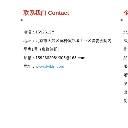
联系我们
Contact
电话：1592612**
北
地址：北京市大兴区黄村镇芦城工业区管委会院内
法
平房1号（集群注册）
作
邮箱：159266208**
305@163.com
品
网址：
www.dwldn.com
服
场
发
出
制