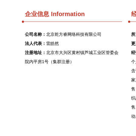
企业信息
Information
经
公司名称：
北京乾方睿网络科技有限公司
所
法人代表：
雷皓然
更
注册地址：
北京市大兴区黄村镇芦城工业区管委会
经
院内平房1号（集群注册）
个
含
家
售
织
售
动